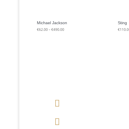
Michael Jackson
Sting
Preisspanne:
€
62.00
–
€
490.00
€
110.0
€62.00
bis
€490.00

+49 341 248 31
075

post (at)
sandartisten.de