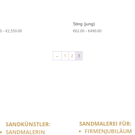
Sting (jung)
Preisspanne:
Preisspanne:
0
–
€
2,550.00
€
62.00
–
€
490.00
€110.00
€62.00
bis
bis
€2,550.00
€490.00
←
1
2
3
SANDMALEREI FÜR:
SANDKÜNSTLER:
FIRMENJUBILÄUM
SANDMALERIN