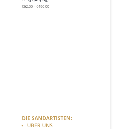
Preisspanne:
€
62.00
–
€
490.00
€62.00
bis
€490.00
DIE SANDARTISTEN:
ÜBER UNS