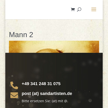
Mann 2
+49 341 248 31 075

post (at) sandartisten.de

Bitte ersetzen Sie: (at) mit @.