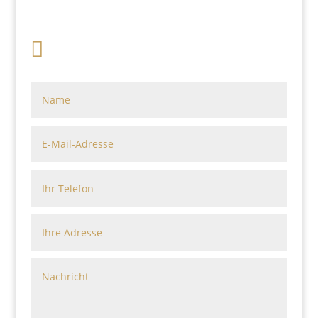
Sacharow

+49 341 248 31 075