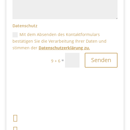
Datenschutz
Mit dem Absenden des Kontaktformulars
bestätigen Sie die Verarbeitung Ihrer Daten und
stimmen der
Datenschutzerklärung zu.
Senden
=
9 + 6

+49 341 248 31 075
post (at) sandartisten.de