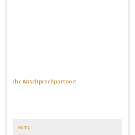
erstellen.
Ihr Anschprechpartner:
Dimitrij
Sacharow
+49 341 248 31 075