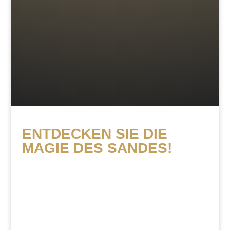
SANDMALERIN TATIANA
ENTDECKEN SIE DIE
MAGIE DES SANDES!
Wir freuen uns auf Ihre Anfrage für die
Sandartisten – Künstler für Sandmalerei.
Wir melden uns bei Ihnen
schnellstmöglich, um ein Konzept zu
besprechen und Ihnen ein Angebot zu