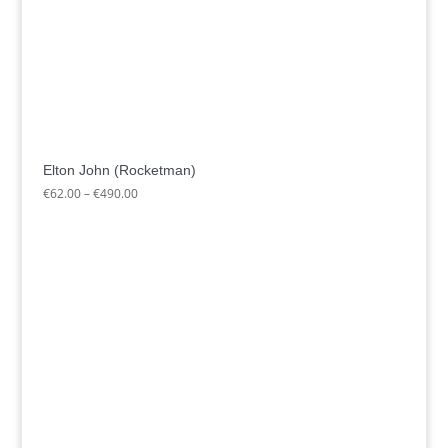
Elton John (Rocketman)
Preisspanne:
€
62.00
–
€
490.00
€62.00
bis
€490.00