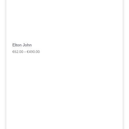
Elton John
Preisspanne:
€
62.00
–
€
490.00
€62.00
bis
€490.00