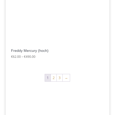
Freddy Mercury (hoch)
Preisspanne:
€
62.00
–
€
490.00
€62.00
bis
€490.00
1
2
3
→
+49 341 248 31 075