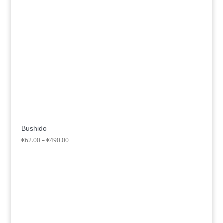
Bushido
Preisspanne:
€
62.00
–
€
490.00
€62.00
bis
€490.00