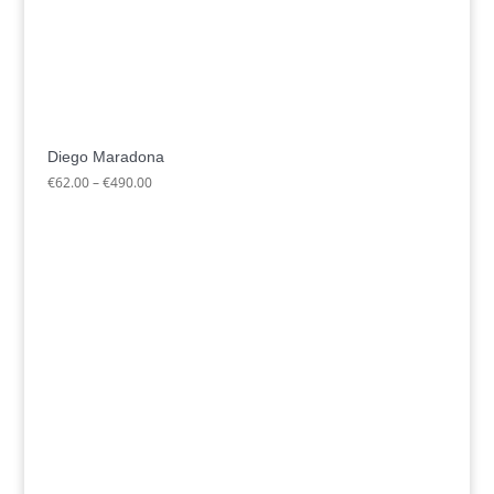
Diego Maradona
Preisspanne:
€
62.00
–
€
490.00
€62.00
bis
€490.00