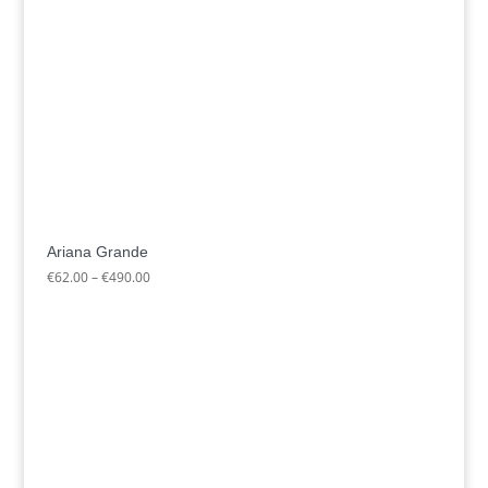
Ariana Grande
Preisspanne:
€
62.00
–
€
490.00
€62.00
bis
€490.00