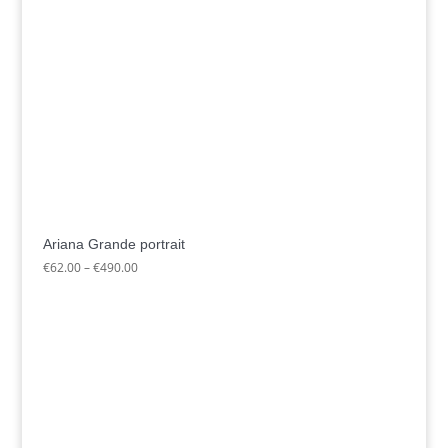
Ariana Grande portrait
Preisspanne:
€
62.00
–
€
490.00
€62.00
bis
€490.00