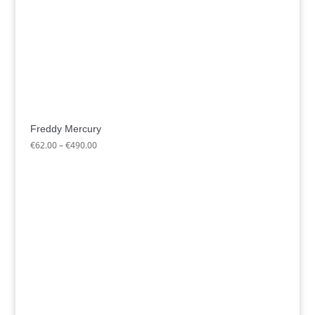
Freddy Mercury
Preisspanne:
€
62.00
–
€
490.00
€62.00
bis
€490.00