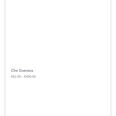
Che Guevara
Preisspanne:
€
62.00
–
€
490.00
€62.00
bis
€490.00