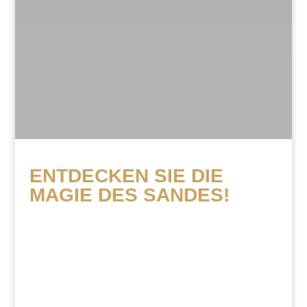
ENTDECKEN SIE DIE
MAGIE DES SANDES!
Wir freuen uns auf Ihre Anfrage!
Wir freuen uns auf Ihre Anfrage für die
Sandartisten – Künstler für Sandmalerei.
Wir melden uns bei Ihnen
schnellstmöglich, um ein Konzept zu