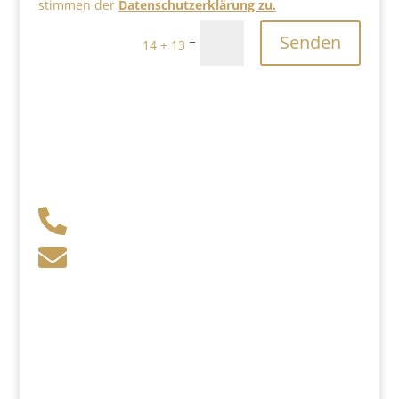
stimmen der
Datenschutzerklärung zu.
Senden
=
14 + 13
+49 341 248 31 075

post (at) sandartisten.de

Bitte ersetzen Sie: (at) mit @.