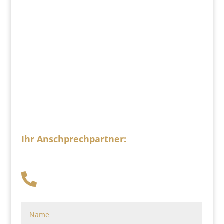
besprechen und Ihnen ein Angebot zu
erstellen.
Ihr Anschprechpartner:
Dimitrij
Sacharow
+49 341 248 31 075
