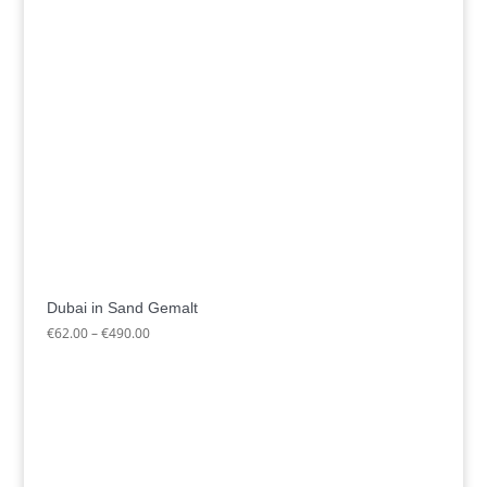
Dubai in Sand Gemalt
Preisspanne:
€
62.00
–
€
490.00
€62.00
bis
€490.00