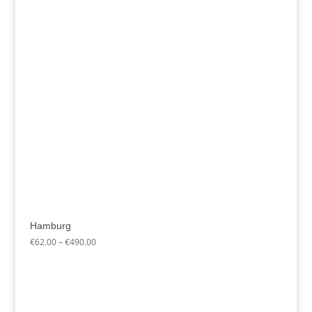
Hamburg
Preisspanne:
€
62.00
–
€
490.00
€62.00
bis
€490.00