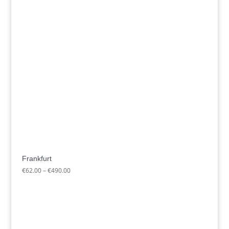
Frankfurt
Preisspanne:
€
62.00
–
€
490.00
€62.00
bis
€490.00