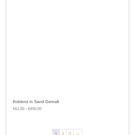
Koblenz in Sand Gemalt
Preisspanne:
€
62.00
–
€
490.00
€62.00
bis
€490.00
1
2
3
→