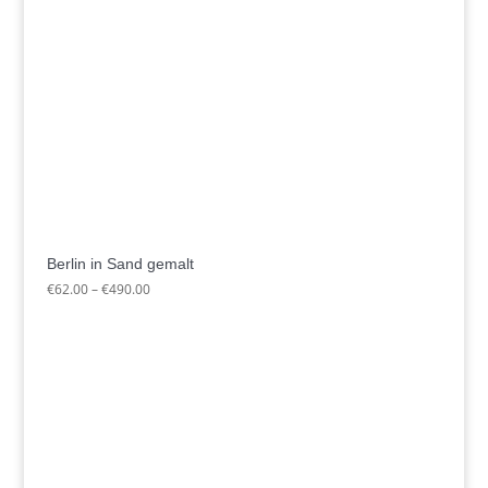
Berlin in Sand gemalt
Preisspanne:
€
62.00
–
€
490.00
€62.00
bis
€490.00