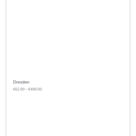
Dresden
Preisspanne:
€
62.00
–
€
490.00
€62.00
bis
€490.00