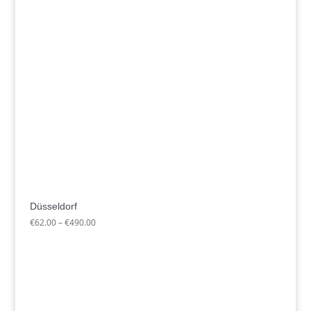
Düsseldorf
Preisspanne:
€
62.00
–
€
490.00
€62.00
bis
€490.00