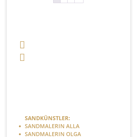

+49 341 248 31 075

post (at) sandartisten.de
Bitte ersetzen Sie: (at) mit @.
SANDKÜNSTLER:
SANDMALERIN ALLA
SANDMALERIN OLGA