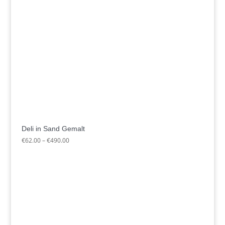
Deli in Sand Gemalt
Preisspanne:
€
62.00
–
€
490.00
€62.00
bis
€490.00