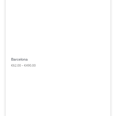
Barcelona
Preisspanne:
€
62.00
–
€
490.00
€62.00
bis
€490.00