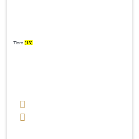
Tiere
(13)

+49 341 248 31 075

post (at) sandartisten.de
Bitte ersetzen Sie: (at) mit @.