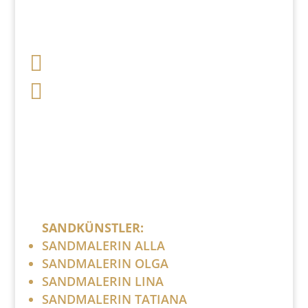

+49 341 248 31 075

post (at) sandartisten.de
Bitte ersetzen Sie: (at) mit @.
SANDKÜNSTLER:
SANDMALERIN ALLA
SANDMALERIN OLGA
SANDMALERIN LINA
SANDMALERIN TATIANA