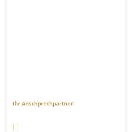
Sandartisten – Künstler für Sandmalerei.
Wir melden uns bei Ihnen
schnellstmöglich, um ein Konzept zu
besprechen und Ihnen ein Angebot zu
erstellen.
Ihr Anschprechpartner:
Dimitrij
Sacharow

+49 341 248 31 075