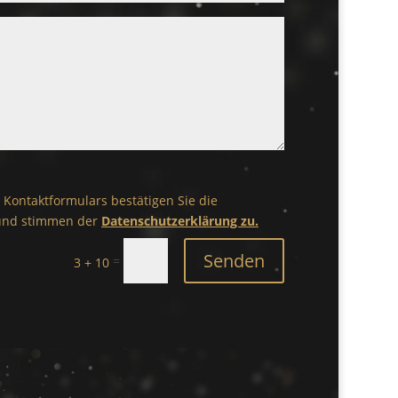
Kontaktformulars bestätigen Sie die
 und stimmen der
Datenschutzerklärung zu.
Senden
=
3 + 10