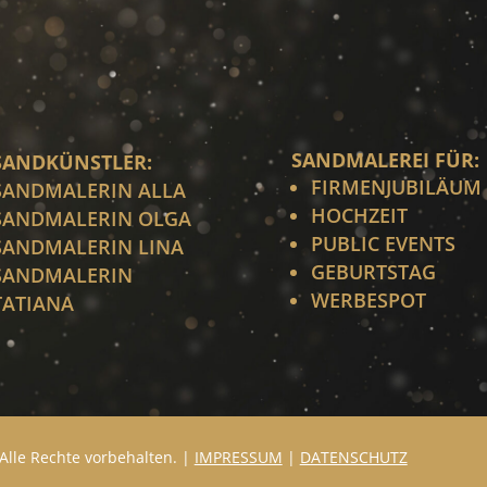
SANDMALEREI FÜR:
SANDKÜNSTLER:
FIRMENJUBILÄUM
SANDMALERIN ALLA
HOCHZEIT
SANDMALERIN OLGA
PUBLIC EVENTS
SANDMALERIN LINA
GEBURTSTAG
SANDMALERIN
WERBESPOT
TATIANA
Alle Rechte vorbehalten. |
IMPRESSUM
|
DATENSCHUTZ