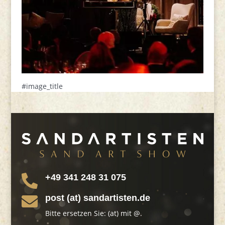
#image_title
+49 341 248 31 075

post (at) sandartisten.de

Bitte ersetzen Sie: (at) mit @.