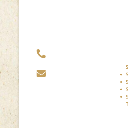
+49 341 248 31

075
post (at)

sandartisten.de
Bitte ersetzen Sie: (at)
mit @.