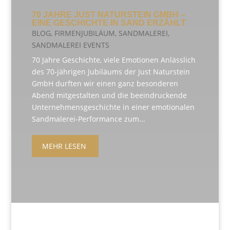
70 JAHRE JUST NATURSTEIN GMBH –
EINE GESCHICHTE IN SAND ERZÄHLT
BLOG
,
FIRMENJUBILÄUM
,
SANDMALEREI
,
SANDMALEREI EVENTS
70 Jahre Geschichte, viele Emotionen Anlässlich
des 70-jährigen Jubiläums der Just Naturstein
GmbH durften wir einen ganz besonderen
Abend mitgestalten und die beeindruckende
Unternehmensgeschichte in einer emotionalen
Sandmalerei-Performance zum...
MEHR LESEN