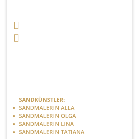

+49 341 248 31 075

post (at) sandartisten.de
Bitte ersetzen Sie: (at) mit @.
SANDKÜNSTLER:
SANDMALERIN ALLA
SANDMALERIN OLGA
SANDMALERIN LINA
SANDMALERIN TATIANA