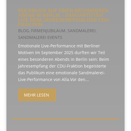
RÜCKBLICK AUF EINEN BESONDEREN
ABEND IN BERLIN – SANDARTISTEN
LIVE BEIM JAHRESEMPFANG DER CDU-
FRAKTION
BLOG
,
FIRMENJUBILÄUM
,
SANDMALEREI
,
SANDMALEREI EVENTS
Emotionale Live-Performance mit Berliner
Motiven Im September 2025 durften wir Teil
eines besonderen Abends in Berlin sein: Beim
Jahresempfang der CDU-Fraktion begeisterte
das Publikum eine emotionale Sandmalerei-
Live-Performance von Alla.Vor den...
MEHR LESEN