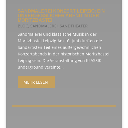
SANDMALEREI KONZERT LEIPZIG: EIN
UNVERGESSLICHER ABEND IN DER
MORITZBASTEI
BLOG
,
SANDMALEREI
,
SANDTHEATER
Sandmalerei und klassische Musik in der
Moritzbastei Leipzig Am 16. Juni durften die
Sandartisten Teil eines außergewöhnlichen
Konzertabends in der historischen Moritzbastei
Leipzig sein. Die Veranstaltung von KLASSIK
underground vereinte...
MEHR LESEN