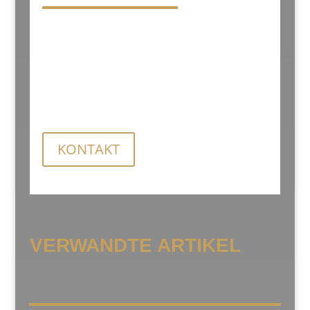
Wir erstellen für Sie ein persönliches
Angebot. Für genauere Informationen
zu den Preisen rufen Sie uns an oder
senden Sie uns eine Anfrage.
KONTAKT
VERWANDTE ARTIKEL