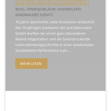
70 JAHRE JUST NATURSTEIN GMBH –
EINE GESCHICHTE IN SAND ERZÄHLT
BLOG
,
FIRMENJUBILÄUM
,
SANDMALEREI
,
SANDMALEREI EVENTS
70 Jahre Geschichte, viele Emotionen Anlässlich
des 70-jährigen Jubiläums der Just Naturstein
GmbH durften wir einen ganz besonderen
Abend mitgestalten und die beeindruckende
Unternehmensgeschichte in einer emotionalen
Sandmalerei-Performance zum...
MEHR LESEN