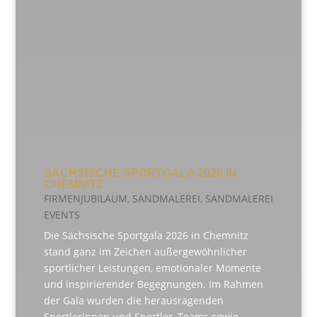
SÄCHSISCHE SPORTGALA 2026 IN
CHEMNITZ
FIRMENJUBILÄUM
,
SANDMALEREI
,
SANDMALEREI
EVENTS
Die Sächsische Sportgala 2026 in Chemnitz
stand ganz im Zeichen außergewöhnlicher
sportlicher Leistungen, emotionaler Momente
und inspirierender Begegnungen. Im Rahmen
der Gala wurden die herausragenden
Sportlerinnen und Sportler, Teams sowie...