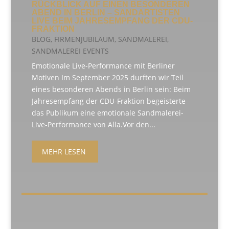
RÜCKBLICK AUF EINEN BESONDEREN
ABEND IN BERLIN – SANDARTISTEN
LIVE BEIM JAHRESEMPFANG DER CDU-
FRAKTION
BLOG
,
FIRMENJUBILÄUM
,
SANDMALEREI
,
SANDMALEREI EVENTS
Emotionale Live-Performance mit Berliner
Motiven Im September 2025 durften wir Teil
eines besonderen Abends in Berlin sein: Beim
Jahresempfang der CDU-Fraktion begeisterte
das Publikum eine emotionale Sandmalerei-
Live-Performance von Alla.Vor den...
MEHR LESEN