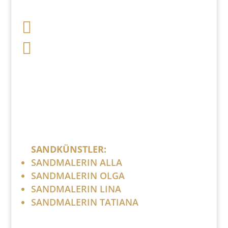

+49 341 248 31 075

post (at) sandartisten.de
Bitte ersetzen Sie: (at) mit @.
SANDKÜNSTLER:
SANDMALERIN ALLA
SANDMALERIN OLGA
SANDMALERIN LINA
SANDMALERIN TATIANA