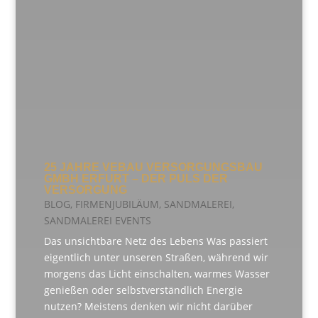
25 JAHRE VEBAU VERSORGUNGSBAU
GMBH ERFURT – DER PULS DER
VERSORGUNG
BLOG
,
FIRMENJUBILÄUM
,
SANDMALEREI
,
SANDMALEREI EVENTS
Das unsichtbare Netz des Lebens Was passiert
eigentlich unter unseren Straßen, während wir
morgens das Licht einschalten, warmes Wasser
genießen oder selbstverständlich Energie
nutzen? Meistens denken wir nicht darüber