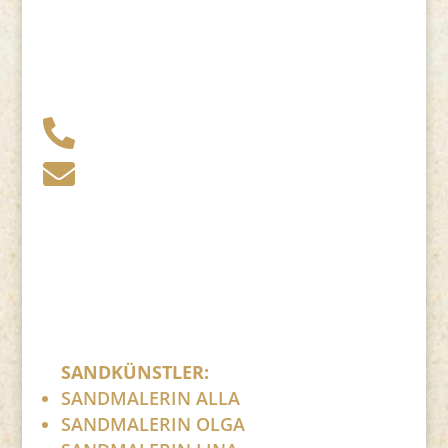
+49 341 248 31 075

post (at) sandartisten.de

Bitte ersetzen Sie: (at) mit @.
SANDKÜNSTLER:
SANDMALERIN ALLA
SANDMALERIN OLGA