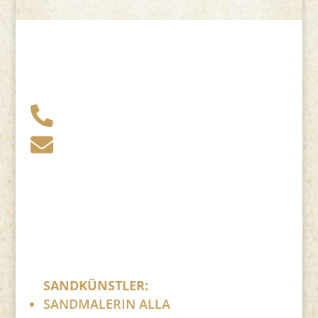
+49 341 248 31 075

post (at) sandartisten.de

Bitte ersetzen Sie: (at) mit @.
SANDKÜNSTLER:
SANDMALERIN ALLA