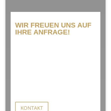
WIR FREUEN UNS AUF
IHRE ANFRAGE!
Wir erstellen für Sie ein persönliches
Angebot. Für genauere Informationen
zu den Preisen rufen Sie uns an oder
senden Sie uns eine Anfrage.
KONTAKT