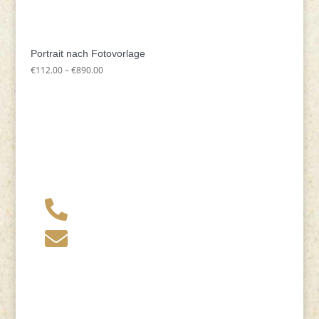
Portrait nach Fotovorlage
Preisspanne:
€
112.00
–
€
890.00
€112.00
bis
€890.00
+49 341 248 31 075

post (at) sandartisten.de

Bitte ersetzen Sie: (at) mit @.