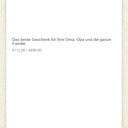
Das beste Geschenk für Ihre Oma, Opa und die ganze
Familie
Preisspanne:
€
112.00
–
€
890.00
€112.00
bis
€890.00