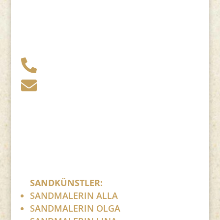
+49 341 248 31 075

post (at) sandartisten.de

Bitte ersetzen Sie: (at) mit @.
SANDKÜNSTLER:
SANDMALERIN ALLA
SANDMALERIN OLGA