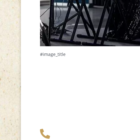
#image_title
+49 341 248 31

075