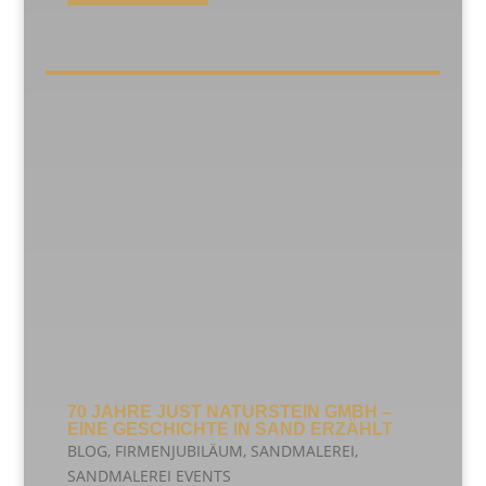
70 JAHRE JUST NATURSTEIN GMBH –
EINE GESCHICHTE IN SAND ERZÄHLT
BLOG
,
FIRMENJUBILÄUM
,
SANDMALEREI
,
SANDMALEREI EVENTS