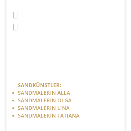

+49 341 248 31 075

post (at) sandartisten.de
Bitte ersetzen Sie: (at) mit @.
SANDKÜNSTLER:
SANDMALERIN ALLA
SANDMALERIN OLGA
SANDMALERIN LINA
SANDMALERIN TATIANA