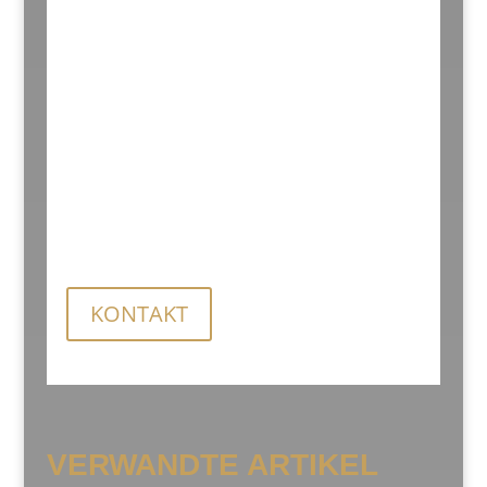
Wir erstellen für Sie ein persönliches
Angebot. Für genauere Informationen
zu den Preisen rufen Sie uns an oder
senden Sie uns eine Anfrage.
KONTAKT
VERWANDTE ARTIKEL