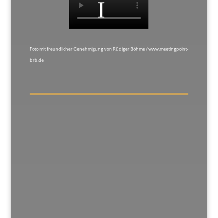
Foto mit freundlicher Genehmigung von Rüdiger Böhme / www.meetingpoint-
brb.de