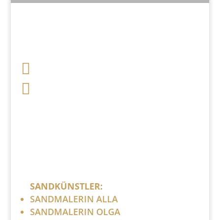

+49 341 248 31 075

post (at) sandartisten.de
Bitte ersetzen Sie: (at) mit @.
SANDKÜNSTLER:
SANDMALERIN ALLA
SANDMALERIN OLGA