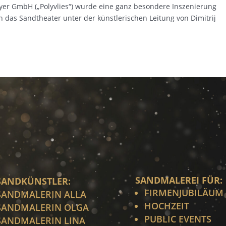
yer GmbH („Polyvlies“) wurde eine ganz besondere Inszenierung
 das Sandtheater unter der künstlerischen Leitung von Dimitrij
SANDMALEREI FÜR:
SANDKÜNSTLER:
FIRMENJUBILÄUM
SANDMALERIN ALLA
HOCHZEIT
SANDMALERIN OLGA
PUBLIC EVENTS
SANDMALERIN LINA