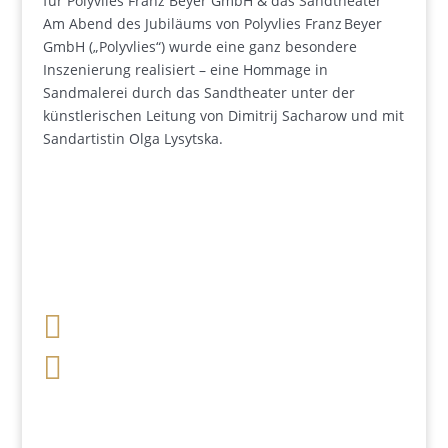
für Polyvlies Franz Beyer GmbH & das Sandtheater
Am Abend des Jubiläums von Polyvlies Franz Beyer
GmbH („Polyvlies“) wurde eine ganz besondere
Inszenierung realisiert – eine Hommage in
Sandmalerei durch das Sandtheater unter der
künstlerischen Leitung von Dimitrij Sacharow und mit
Sandartistin Olga Lysytska.

+49 341 248 31 075

post (at) sandartisten.de
Bitte ersetzen Sie: (at) mit @.