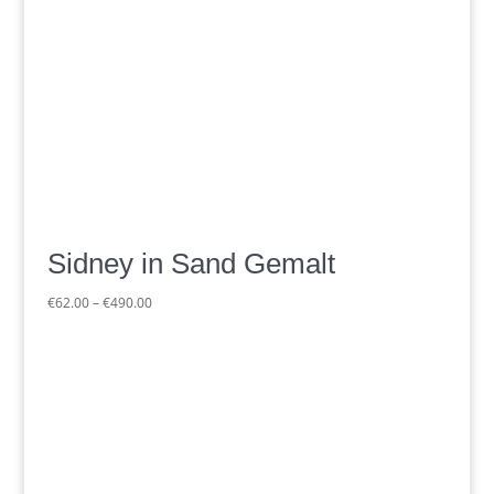
Sidney in Sand Gemalt
Preisspanne:
€
62.00
–
€
490.00
€62.00
bis
€490.00