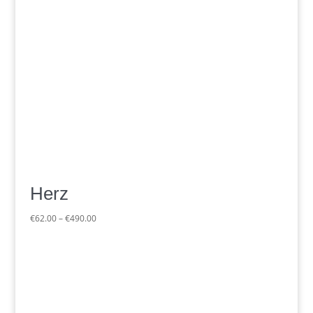
Herz
Preisspanne:
€
62.00
–
€
490.00
€62.00
bis
€490.00