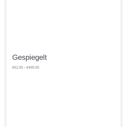
Gespiegelt
Preisspanne:
€
62.00
–
€
490.00
€62.00
bis
€490.00