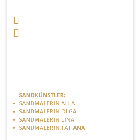

+49 341 248 31 075

post (at) sandartisten.de
Bitte ersetzen Sie: (at) mit @.
SANDKÜNSTLER:
SANDMALERIN ALLA
SANDMALERIN OLGA
SANDMALERIN LINA
SANDMALERIN TATIANA