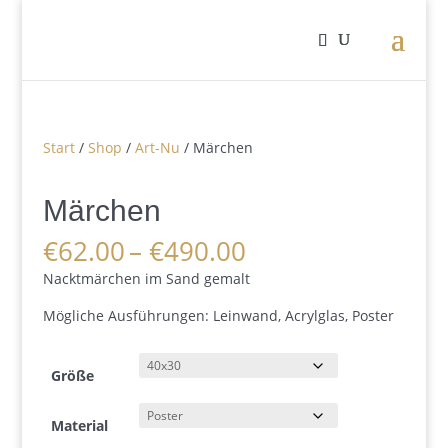
Start
/
Shop
/
Art-Nu
/ Märchen
Märchen
Preisspanne:
€
62.00
–
€
490.00
€62.00
Nacktmärchen im Sand gemalt
bis
€490.00
Mögliche Ausführungen: Leinwand, Acrylglas, Poster
Größe
Material