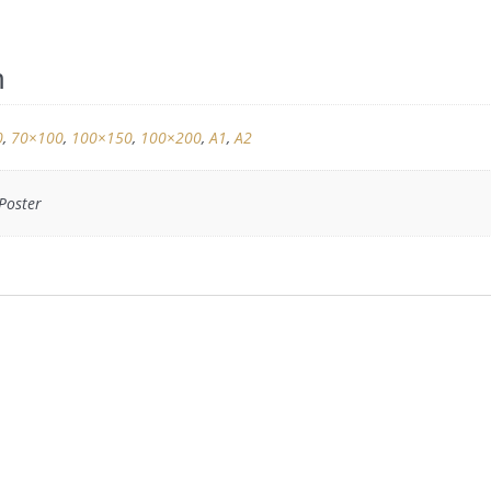
n
0
,
70×100
,
100×150
,
100×200
,
A1
,
A2
 Poster