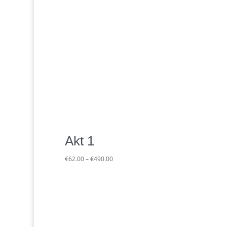
Akt 1
Preisspanne:
€
62.00
–
€
490.00
€62.00
bis
€490.00