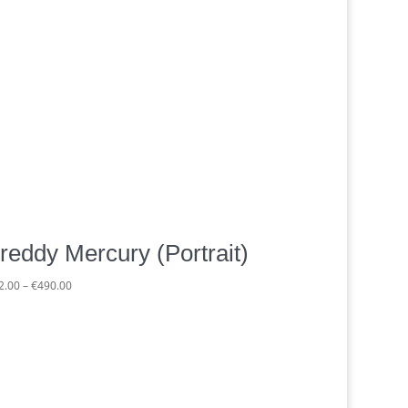
reddy Mercury (Portrait)
Preisspanne:
2.00
–
€
490.00
€62.00
bis
€490.00