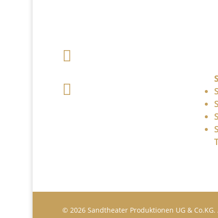

+49 341 248 31
075

post (at)
sandartisten.de
Bitte ersetzen Sie: (at)
mit @.
© 2026 Sandtheater Produktionen UG & Co.KG. 