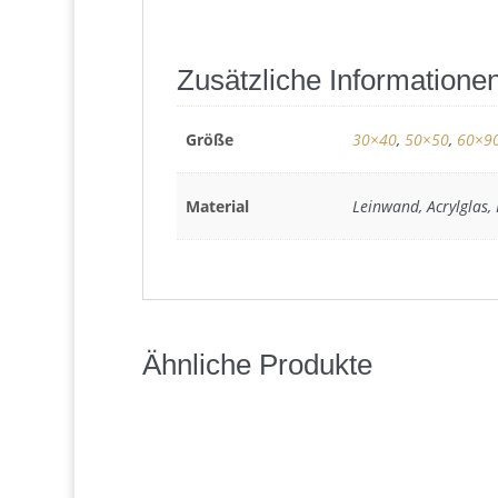
Zusätzliche Informatione
Größe
30×40
,
50×50
,
60×9
Material
Leinwand, Acrylglas,
Ähnliche Produkte