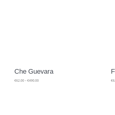
Che Guevara
F
Preisspanne:
€
62.00
–
€
490.00
€
6
€62.00
bis
€490.00