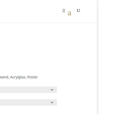
Preisspanne:
0
€62.00
bis
€490.00
and, Acrylglas, Poster