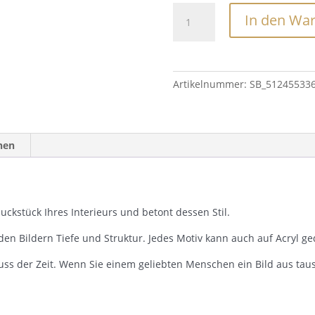
Schattenspiel
In den Wa
Menge
Artikelnummer:
SB_51245533
nen
ckstück Ihres Interieurs und betont dessen Stil.
den Bildern Tiefe und Struktur. Jedes Motiv kann auch auf Acryl g
uss der Zeit. Wenn Sie einem geliebten Menschen ein Bild aus ta