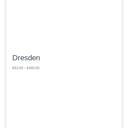
Dresden
Preisspanne:
€
62.00
–
€
490.00
€62.00
bis
€490.00