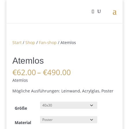
Start
/
Shop
/
Fan-shop
/ Atemlos
Atemlos
Preisspanne:
€
62.00
–
€
490.00
€62.00
Atemlos
bis
€490.00
Mögliche Ausführungen: Leinwand, Acrylglas, Poster
Größe
Material