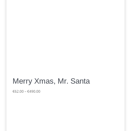
Merry Xmas, Mr. Santa
Preisspanne:
€
62.00
–
€
490.00
€62.00
bis
€490.00