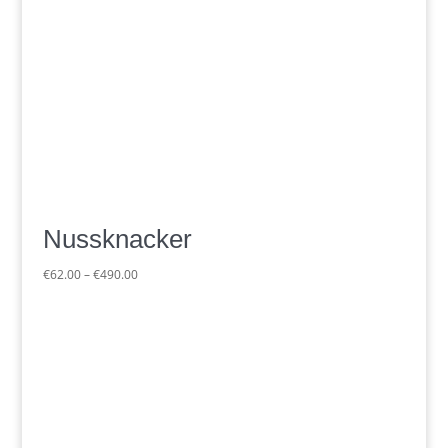
Nussknacker
Preisspanne:
€
62.00
–
€
490.00
€62.00
bis
€490.00