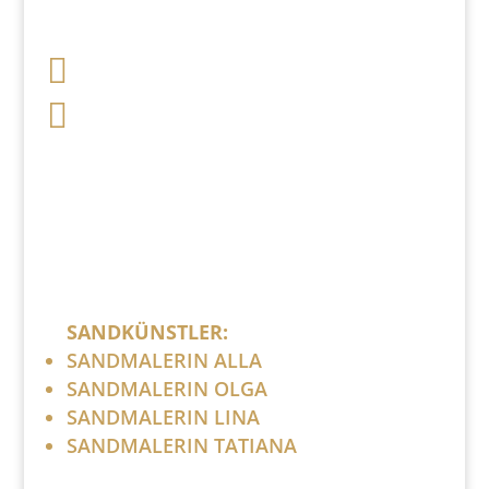

+49 341 248 31 075

post (at) sandartisten.de
Bitte ersetzen Sie: (at) mit @.
SANDKÜNSTLER:
SANDMALERIN ALLA
SANDMALERIN OLGA
SANDMALERIN LINA
SANDMALERIN TATIANA