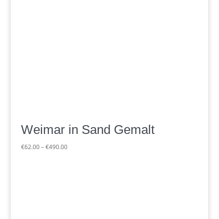
Weimar in Sand Gemalt
Preisspanne:
€
62.00
–
€
490.00
€62.00
bis
€490.00