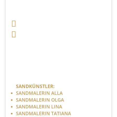

+49 341 248 31 075

post (at) sandartisten.de
Bitte ersetzen Sie: (at) mit @.
SANDKÜNSTLER:
SANDMALERIN ALLA
SANDMALERIN OLGA
SANDMALERIN LINA
SANDMALERIN TATIANA