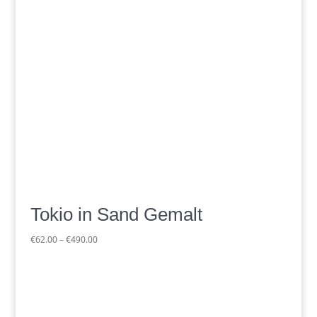
Tokio in Sand Gemalt
Preisspanne:
€
62.00
–
€
490.00
€62.00
bis
€490.00