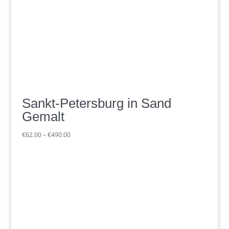
Sankt-Petersburg in Sand
Gemalt
Preisspanne:
€
62.00
–
€
490.00
€62.00
bis
€490.00