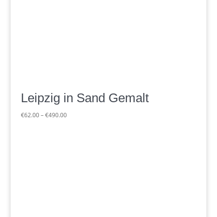
Leipzig in Sand Gemalt
Preisspanne:
€
62.00
–
€
490.00
€62.00
bis
€490.00