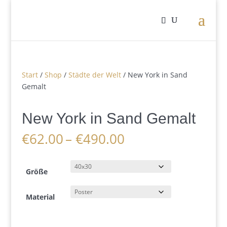
Start
/
Shop
/
Städte der Welt
/ New York in Sand
Gemalt
New York in Sand Gemalt
Preisspanne:
€
62.00
–
€
490.00
€62.00
bis
€490.00
Größe
Material