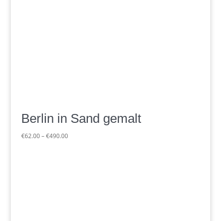
Berlin in Sand gemalt
Preisspanne:
€
62.00
–
€
490.00
€62.00
bis
€490.00