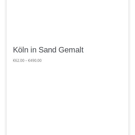
Köln in Sand Gemalt
Preisspanne:
€
62.00
–
€
490.00
€62.00
bis
€490.00