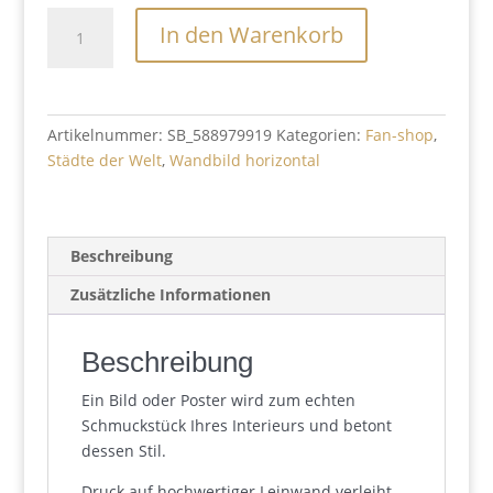
New
In den Warenkorb
York
in
Sand
Gemalt
Artikelnummer:
SB_588979919
Kategorien:
Fan-shop
,
Menge
Städte der Welt
,
Wandbild horizontal
Beschreibung
Zusätzliche Informationen
Beschreibung
Ein Bild oder Poster wird zum echten
Schmuckstück Ihres Interieurs und betont
dessen Stil.
Druck auf hochwertiger Leinwand verleiht