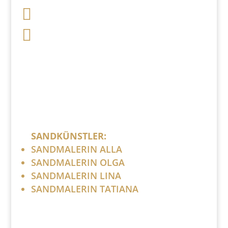

+49 341 248 31 075

post (at) sandartisten.de
Bitte ersetzen Sie: (at) mit @.
SANDKÜNSTLER:
SANDMALERIN ALLA
SANDMALERIN OLGA
SANDMALERIN LINA
SANDMALERIN TATIANA