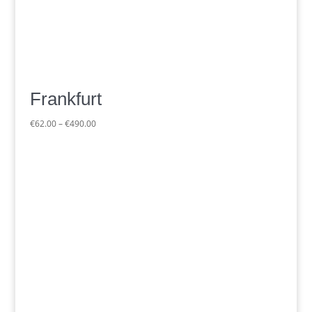
Frankfurt
Preisspanne:
€
62.00
–
€
490.00
€62.00
bis
€490.00