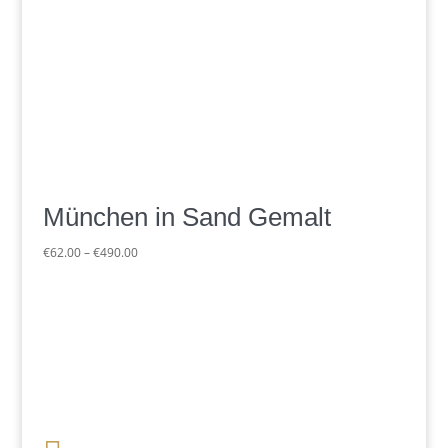
München in Sand Gemalt
Preisspanne:
€
62.00
–
€
490.00
€62.00
bis
€490.00
+49 341 248 31 075