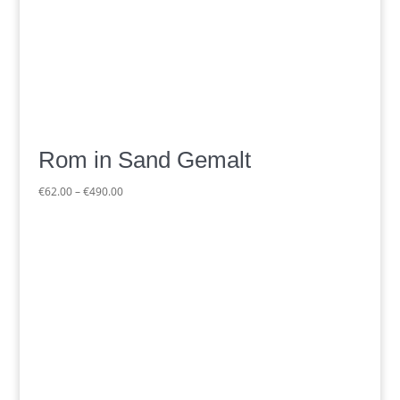
Rom in Sand Gemalt
Preisspanne:
€
62.00
–
€
490.00
€62.00
bis
€490.00