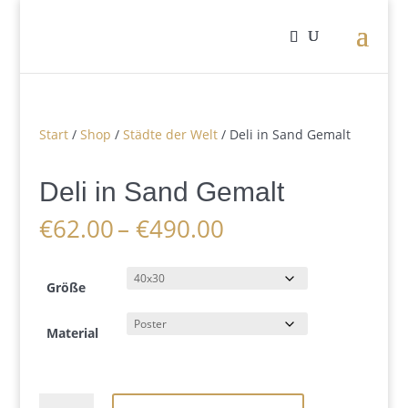
Start
/
Shop
/
Städte der Welt
/ Deli in Sand Gemalt
Deli in Sand Gemalt
Preisspanne:
€
62.00
–
€
490.00
€62.00
bis
€490.00
Größe
Material
Deli