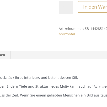
Düsseldorf
In den Wa
Menge
Artikelnummer:
SB_14428514
horizontal
nen
ckstück Ihres Interieurs und betont dessen Stil.
den Bildern Tiefe und Struktur. Jedes Motiv kann auch auf Acryl g
uss der Zeit. Wenn Sie einem geliebten Menschen ein Bild aus ta