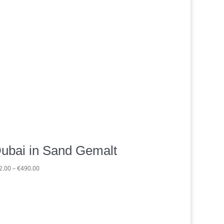
ubai in Sand Gemalt
Preisspanne:
2.00
–
€
490.00
€62.00
bis
€490.00