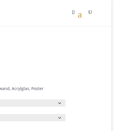
Preisspanne:
0
€62.00
bis
€490.00
and, Acrylglas, Poster