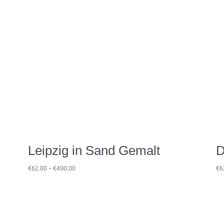
Leipzig in Sand Gemalt
D
Preisspanne:
€
62.00
–
€
490.00
€
6
€62.00
bis
€490.00