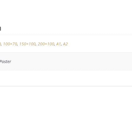
n
0
,
100×70
,
150×100
,
200×100
,
A1
,
A2
 Poster