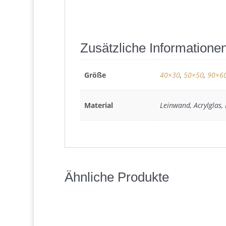
Zusätzliche Informatione
Größe
40×30
,
50×50
,
90×6
Material
Leinwand, Acrylglas,
Ähnliche Produkte