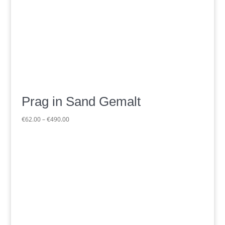
Prag in Sand Gemalt
Preisspanne:
€
62.00
–
€
490.00
€62.00
bis
€490.00