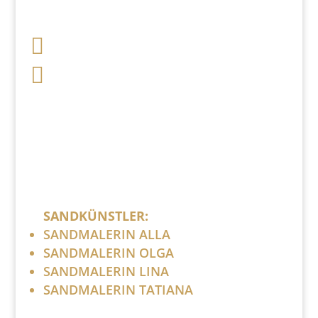

+49 341 248 31 075

post (at) sandartisten.de
Bitte ersetzen Sie: (at) mit @.
SANDKÜNSTLER:
SANDMALERIN ALLA
SANDMALERIN OLGA
SANDMALERIN LINA
SANDMALERIN TATIANA