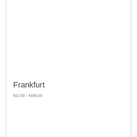
Frankfurt
Preisspanne:
€
62.00
–
€
490.00
€62.00
bis
€490.00