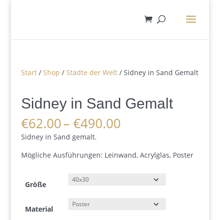
Start
/
Shop
/
Städte der Welt
/ Sidney in Sand Gemalt
Sidney in Sand Gemalt
Preisspanne:
€
62.00
–
€
490.00
€62.00
Sidney in Sand gemalt.
bis
€490.00
Mögliche Ausführungen: Leinwand, Acrylglas, Poster
Größe
Material