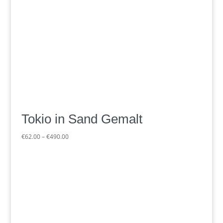
Tokio in Sand Gemalt
Preisspanne:
€
62.00
–
€
490.00
€62.00
bis
€490.00