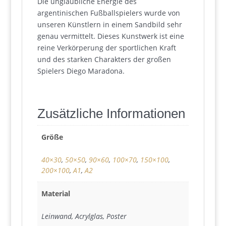
Die unglaubliche Energie des
argentinischen Fußballspielers wurde von
unseren Künstlern in einem Sandbild sehr
genau vermittelt. Dieses Kunstwerk ist eine
reine Verkörperung der sportlichen Kraft
und des starken Charakters der großen
Spielers Diego Maradona.
Zusätzliche Informationen
Größe
40×30
,
50×50
,
90×60
,
100×70
,
150×100
,
200×100
,
A1
,
A2
Material
Leinwand, Acrylglas, Poster