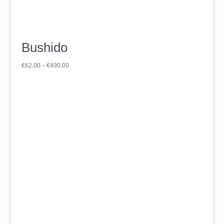
Bushido
Preisspanne:
€
62.00
–
€
490.00
€62.00
bis
€490.00