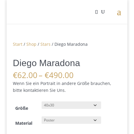
Start
/
Shop
/
Stars
/ Diego Maradona
Diego Maradona
Preisspanne:
€
62.00
–
€
490.00
€62.00
Wenn Sie ein Portrait in andere Größe brauchen,
bis
bitte kontaktieren Sie Uns.
€490.00
Größe
Material