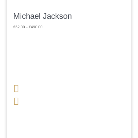
Michael Jackson
Preisspanne:
€
62.00
–
€
490.00
€62.00
bis
€490.00

+49 341 248 31 075

post (at) sandartisten.de
Bitte ersetzen Sie: (at) mit @.