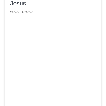
Jesus
Preisspanne:
€
62.00
–
€
490.00
€62.00
bis
€490.00