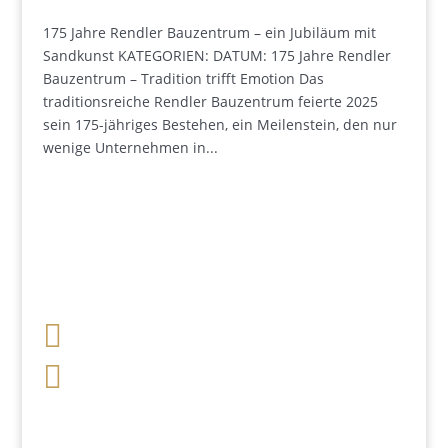
175 Jahre Rendler Bauzentrum – ein Jubiläum mit
Sandkunst KATEGORIEN: DATUM: 175 Jahre Rendler
Bauzentrum – Tradition trifft Emotion Das
traditionsreiche Rendler Bauzentrum feierte 2025
sein 175-jähriges Bestehen, ein Meilenstein, den nur
wenige Unternehmen in...

+49 341 248 31 075

post (at) sandartisten.de
Bitte ersetzen Sie: (at) mit @.