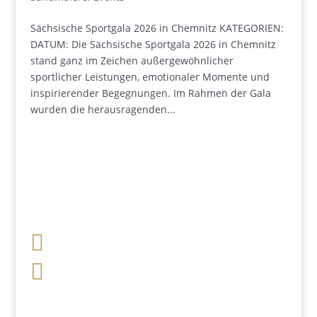
Sächsische Sportgala 2026 in Chemnitz KATEGORIEN:
DATUM: Die Sächsische Sportgala 2026 in Chemnitz
stand ganz im Zeichen außergewöhnlicher
sportlicher Leistungen, emotionaler Momente und
inspirierender Begegnungen. Im Rahmen der Gala
wurden die herausragenden...

+49 341 248 31 075

post (at) sandartisten.de
Bitte ersetzen Sie: (at) mit @.