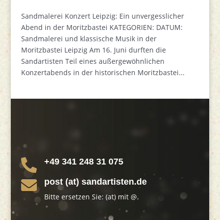
Sandmalerei Konzert Leipzig: Ein unvergesslicher
Abend in der Moritzbastei KATEGORIEN: DATUM:
Sandmalerei und klassische Musik in der
Moritzbastei Leipzig Am 16. Juni durften die
Sandartisten Teil eines außergewöhnlichen
Konzertabends in der historischen Moritzbastei...
+49 341 248 31 075

post (at) sandartisten.de

Bitte ersetzen Sie: (at) mit @.