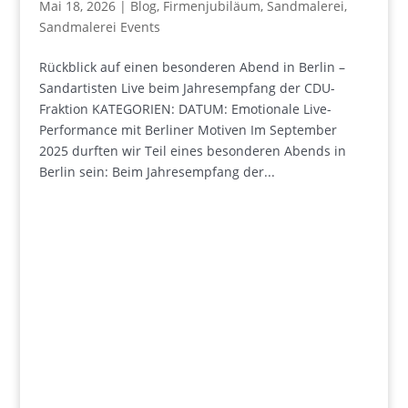
Mai 18, 2026
|
Blog
,
Firmenjubiläum
,
Sandmalerei
,
Sandmalerei Events
Rückblick auf einen besonderen Abend in Berlin –
Sandartisten Live beim Jahresempfang der CDU-
Fraktion KATEGORIEN: DATUM: Emotionale Live-
Performance mit Berliner Motiven Im September
2025 durften wir Teil eines besonderen Abends in
Berlin sein: Beim Jahresempfang der...
+49 341 248 31 075
post (at) sandartisten.de
Bitte ersetzen Sie: (at) mit @.