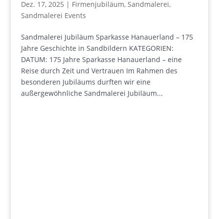
Dez. 17, 2025
|
Firmenjubiläum
,
Sandmalerei
,
Sandmalerei Events
Sandmalerei Jubiläum Sparkasse Hanauerland – 175
Jahre Geschichte in Sandbildern KATEGORIEN:
DATUM: 175 Jahre Sparkasse Hanauerland – eine
Reise durch Zeit und Vertrauen Im Rahmen des
besonderen Jubiläums durften wir eine
außergewöhnliche Sandmalerei Jubiläum...
+49 341 248 31 075
post (at) sandartisten.de
Bitte ersetzen Sie: (at) mit @.