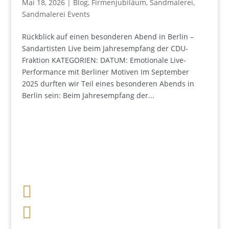
Mai 18, 2026
|
Blog
,
Firmenjubiläum
,
Sandmalerei
,
Sandmalerei Events
Rückblick auf einen besonderen Abend in Berlin –
Sandartisten Live beim Jahresempfang der CDU-
Fraktion KATEGORIEN: DATUM: Emotionale Live-
Performance mit Berliner Motiven Im September
2025 durften wir Teil eines besonderen Abends in
Berlin sein: Beim Jahresempfang der...

+49 341 248 31 075

post (at) sandartisten.de
Bitte ersetzen Sie: (at) mit @.