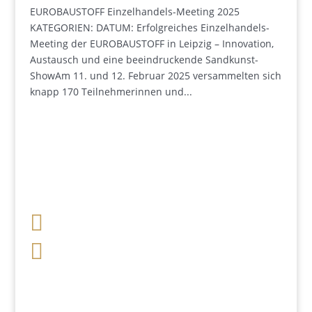
EUROBAUSTOFF Einzelhandels-Meeting 2025
KATEGORIEN: DATUM: Erfolgreiches Einzelhandels-
Meeting der EUROBAUSTOFF in Leipzig – Innovation,
Austausch und eine beeindruckende Sandkunst-
ShowAm 11. und 12. Februar 2025 versammelten sich
knapp 170 Teilnehmerinnen und...

+49 341 248 31 075

post (at) sandartisten.de
Bitte ersetzen Sie: (at) mit @.