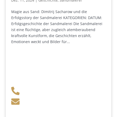
Dez. 11, 2024
|
Geschichte
,
Sandmalerei
Magie aus Sand: Dimitrij Sacharow und die
Erfolgsstory der Sandmalerei KATEGORIEN: DATUM:
Erfolgsgeschichte der Sandmalerei Die Sandmalerei
ist eine flüchtige, aber zugleich atemberaubend
kraftvolle Kunstform, die Geschichten erzählt,
Emotionen weckt und Bilder für...
+49 341 248 31 075

post (at) sandartisten.de

Bitte ersetzen Sie: (at) mit @.