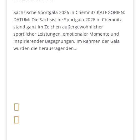
Sächsische Sportgala 2026 in Chemnitz KATEGORIEN:
DATUM: Die Sächsische Sportgala 2026 in Chemnitz
stand ganz im Zeichen außergewöhnlicher
sportlicher Leistungen, emotionaler Momente und
inspirierender Begegnungen. Im Rahmen der Gala
wurden die herausragenden...

+49 341 248 31 075

post (at) sandartisten.de
Bitte ersetzen Sie: (at) mit @.