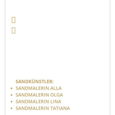

+49 341 248 31 075

post (at) sandartisten.de
Bitte ersetzen Sie: (at) mit @.
SANDKÜNSTLER:
SANDMALERIN ALLA
SANDMALERIN OLGA
SANDMALERIN LINA
SANDMALERIN TATIANA