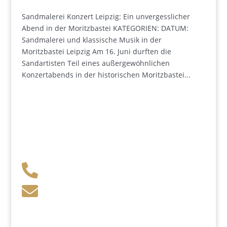
Sandmalerei Konzert Leipzig: Ein unvergesslicher
Abend in der Moritzbastei KATEGORIEN: DATUM:
Sandmalerei und klassische Musik in der
Moritzbastei Leipzig Am 16. Juni durften die
Sandartisten Teil eines außergewöhnlichen
Konzertabends in der historischen Moritzbastei...
+49 341 248 31 075

post (at) sandartisten.de

Bitte ersetzen Sie: (at) mit @.