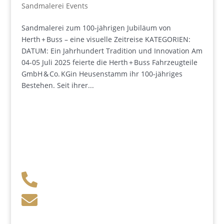
Sandmalerei Events
Sandmalerei zum 100‑jährigen Jubiläum von
Herth + Buss – eine visuelle Zeitreise KATEGORIEN:
DATUM: Ein Jahrhundert Tradition und Innovation Am
04-05 Juli 2025 feierte die Herth + Buss Fahrzeugteile
GmbH & Co. KGin Heusenstamm ihr 100-jähriges
Bestehen. Seit ihrer...
+49 341 248 31 075

post (at) sandartisten.de

Bitte ersetzen Sie: (at) mit @.