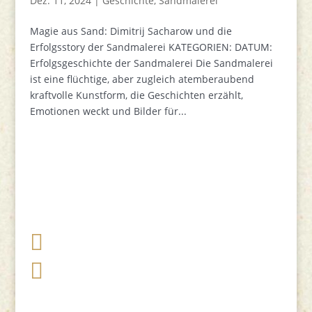
Dez. 11, 2024
|
Geschichte
,
Sandmalerei
Magie aus Sand: Dimitrij Sacharow und die
Erfolgsstory der Sandmalerei KATEGORIEN: DATUM:
Erfolgsgeschichte der Sandmalerei Die Sandmalerei
ist eine flüchtige, aber zugleich atemberaubend
kraftvolle Kunstform, die Geschichten erzählt,
Emotionen weckt und Bilder für...

+49 341 248 31 075

post (at) sandartisten.de
Bitte ersetzen Sie: (at) mit @.