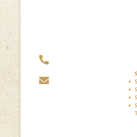
+49 341 248 31

075
post (at)

sandartisten.de
Bitte ersetzen Sie: (at)
mit @.