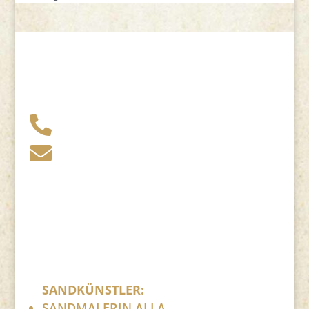
+49 341 248 31 075

post (at) sandartisten.de

Bitte ersetzen Sie: (at) mit @.
SANDKÜNSTLER:
SANDMALERIN ALLA