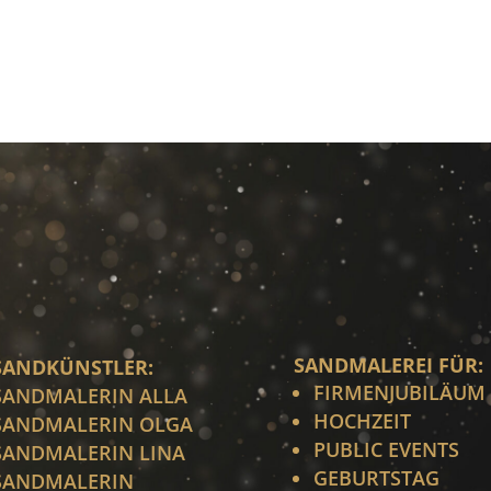
SANDMALEREI FÜR:
SANDKÜNSTLER:
FIRMENJUBILÄUM
SANDMALERIN ALLA
HOCHZEIT
SANDMALERIN OLGA
PUBLIC EVENTS
SANDMALERIN LINA
GEBURTSTAG
SANDMALERIN